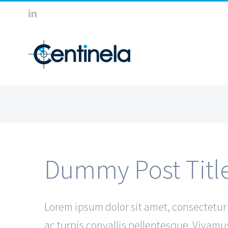
Saltar
LinkedIn
al
contenido
Dummy Post Titl
Lorem ipsum dolor sit amet, consectetur ad
ac turpis convallis pellentesque. Vivamus 