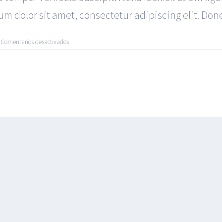
 dolor sit amet, consectetur adipiscing elit. Donec 
en
Comentarios desactivados
Dummy
Post
Title