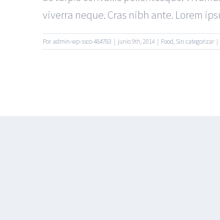
viverra neque. Cras nibh ante. Lorem ipsum
Por
admin-wp-ssco-484783
|
junio 9th, 2014
|
Food
,
Sin categorizar
|