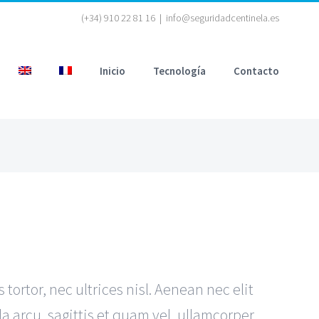
(+34) 910 22 81 16
|
info@seguridadcentinela.es
Inicio
Tecnología
Contacto
tortor, nec ultrices nisl. Aenean nec elit
la arcu, sagittis et quam vel, ullamcorper