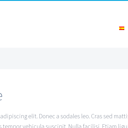
e
ipiscing elit. Donec a sodales leo. Cras sed mattis 
tempor vehicula suscipit. Nulla facilisi. Etiam ligu